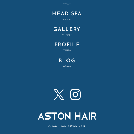
メニュー
HEAD SPA
ヘッドスパ
GALLERY
ギャラリー
PROFILE
店舗紹介
BLOG
お知らせ
X
Instagram
ASTON HAIR - アストンヘア
© 2016 - 2026 ASTON HAIR.